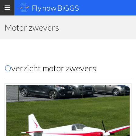
Toggle
Fly now BiGGS
navigation
Motor zwevers
Overzicht motor zwevers