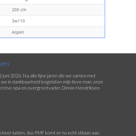
200 cm
3w110
Aspen
ven
juni 2026. Na alle fijne jaren die we samen met
e in dankbaarheid losgelaten mijn lieve man, onze
trotse opa en overgrootvader. Dinnie Hendriksen-
 keer luiden, dus PMF komt er nu echt stilaan aan.