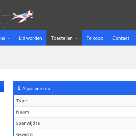
ens
Lid worden
Toestellen
Te koop
Contact
Algemene info
Type
Naam
Spanwijdte
Gewicht