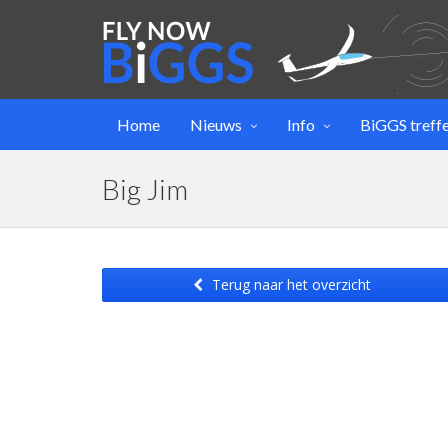
Home
Nieuws
Info
BiGGS treff
Big Jim
Terug naar het overzicht