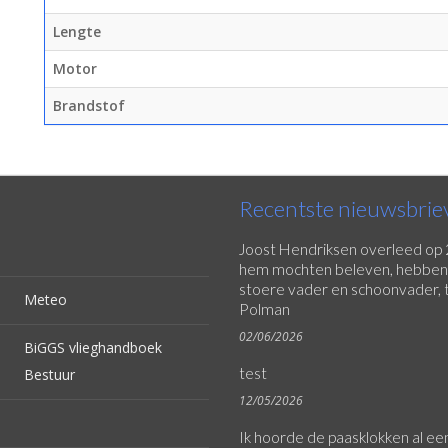
Lengte
Motor
Brandstof
Recentste nieuwsbrie
Joost Hendriksen overleed op 2 
hem mochten beleven, hebben w
stoere vader en schoonvader, 
Meteo
Polman
02/06/2026
BiGGS vlieghandboek
test
Bestuur
12/05/2026
Ik hoorde de paasklokken al een