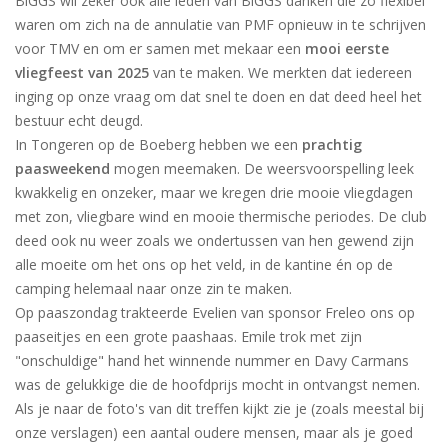
BiGGS wil zeker ook alle leden van BiGGS danken die zo flexibel
waren om zich na de annulatie van PMF opnieuw in te schrijven
voor TMV en om er samen met mekaar een
mooi eerste
vliegfeest van 2025
van te maken. We merkten dat iedereen
inging op onze vraag om dat snel te doen en dat deed heel het
bestuur echt deugd.
In Tongeren op de Boeberg hebben we een
prachtig
paasweekend
mogen meemaken. De weersvoorspelling leek
kwakkelig en onzeker, maar we kregen drie mooie vliegdagen
met zon, vliegbare wind en mooie thermische periodes. De club
deed ook nu weer zoals we ondertussen van hen gewend zijn
alle moeite om het ons op het veld, in de kantine én op de
camping helemaal naar onze zin te maken.
Op paaszondag trakteerde Evelien van sponsor Freleo ons op
paaseitjes en een grote paashaas. Emile trok met zijn
"onschuldige" hand het winnende nummer en Davy Carmans
was de gelukkige die de hoofdprijs mocht in ontvangst nemen.
Als je naar de foto's van dit treffen kijkt zie je (zoals meestal bij
onze verslagen) een aantal oudere mensen, maar als je goed