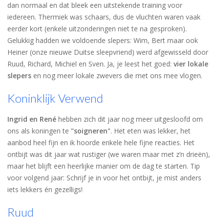
dan normaal en dat bleek een uitstekende training voor
iedereen. Thermiek was schaars, dus de vluchten waren vaak
eerder kort (enkele uitzonderingen niet te na gesproken).
Gelukkig hadden we voldoende slepers: Wim, Bert maar ook
Heiner (onze nieuwe Duitse sleepvriend) werd afgewisseld door
Ruud, Richard, Michiel en Sven. Ja, je leest het goed:
vier lokale
slepers
en nog meer lokale zwevers die met ons mee vlogen.
Koninklijk Verwend
Ingrid en René
hebben zich dit jaar nog meer uitgesloofd om
ons als koningen te
"soigneren"
. Het eten was lekker, het
aanbod heel fijn en ik hoorde enkele hele fijne reacties. Het
ontbijt was dit jaar wat rustiger (we waren maar met z’n drieën),
maar het blijft een heerlijke manier om de dag te starten. Tip
voor volgend jaar: Schrijf je in voor het ontbijt, je mist anders
iets lekkers én gezelligs!
Ruud